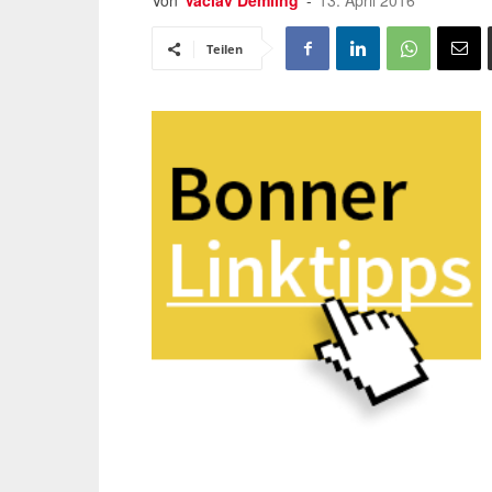
Von
Vaclav Demling
-
13. April 2016
Teilen