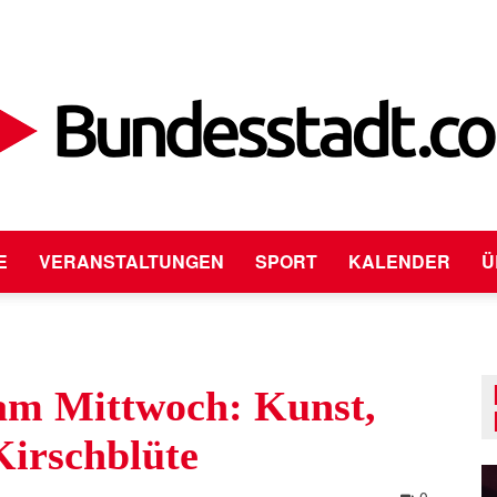
E
VERANSTALTUNGEN
SPORT
KALENDER
Ü
Bundesstadt.com
am Mittwoch: Kunst,
irschblüte