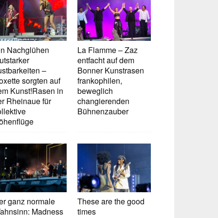
in Nachglühen
La Flamme – Zaz
utstarker
entfacht auf dem
ustbarkeiten –
Bonner Kunstrasen
oxette sorgten auf
frankophilen,
em Kunst!Rasen in
beweglich
er Rheinaue für
changierenden
llektive
Bühnenzauber
öhenflüge
er ganz normale
These are the good
ahnsinn: Madness
times