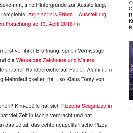
mi
bekommt, sind Hintergründe zur Ausstellung,
C
zu empfehle:
Argelanders Erben – Ausstellung
R
K
en Forschung ab 13. April 2016 im
R
n erst vor ihrer Eröffnung, sprich Vernissage
ind die
Werke des Zeichners und Malers
kte urbaner Randbereiche auf Papier, Aluminium
 Mehrdeutigkeiten frei“, so Klaus Torsy von
ehen? Kim-Joëlle hat sich
Pizzeria Scugnizzo in
„U
t viel Zeit in Ischia verbracht und hat
 das Lokal, das echte neapolitanische Pizza