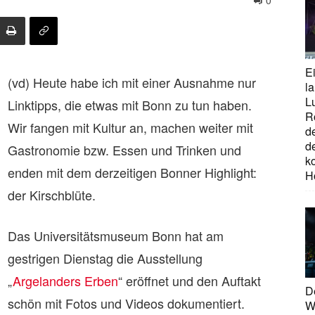
0
E
(vd) Heute habe ich mit einer Ausnahme nur
la
L
Linktipps, die etwas mit Bonn zu tun haben.
R
Wir fangen mit Kultur an, machen weiter mit
d
d
Gastronomie bzw. Essen und Trinken und
ko
enden mit dem derzeitigen Bonner Highlight:
H
der Kirschblüte.
Das Universitätsmuseum Bonn hat am
gestrigen Dienstag die Ausstellung
„
Argelanders Erben
“ eröffnet und den Auftakt
D
schön mit Fotos und Videos dokumentiert.
W