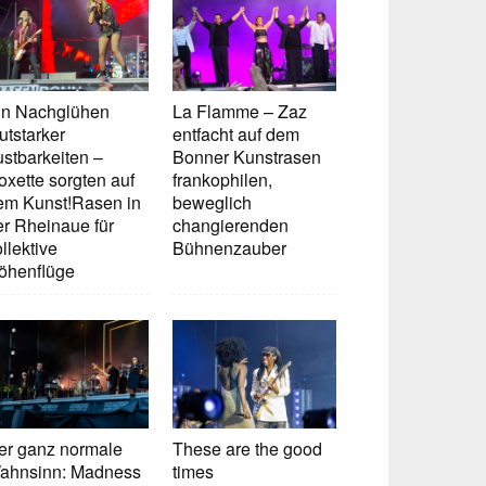
in Nachglühen
La Flamme – Zaz
utstarker
entfacht auf dem
ustbarkeiten –
Bonner Kunstrasen
oxette sorgten auf
frankophilen,
em Kunst!Rasen in
beweglich
er Rheinaue für
changierenden
llektive
Bühnenzauber
öhenflüge
er ganz normale
These are the good
ahnsinn: Madness
times