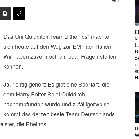
1
E
Das Uni Quidditch Team „Rheinos“ machte
la
L
sich heute auf den Weg zur EM nach Italien –
R
Wir haben zuvor noch ein paar Fragen stellen
d
d
können.
ko
H
Ja, richtig gehört: Es gibt eine Sportart, die
dem Harry Potter Spiel Quidditch
nachempfunden wurde und zufälligerweise
kommt das derzeit beste Team Deutschlands
ister, die Rheinos.
D
W