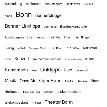
basketball
Ausstellung
basketsspirit
Beethoven
bekobbl
Bonn
bonnerblogger
blogs
Bonner Linktipps
Bundeskunsthalle
bonner sc
Festival
Flüchtlinge
Film
Bundestagswahl 2021
essen
Karneval
Interview
Freitag
fußball
GOP Bonn
Giuseppe Verdi
Konzert
Kultur
Kino
Konzertbesprechung
Konzertreview
Linktipps
Kunstrasen
Live
Livemusik
Köln
Oper Bonn
Musik
Open AIr
Rhein
Review
Politik
rheinaue
telekom baskets
Rock am RIng
rockaue
Theater Bonn
telekombaskets
Theater