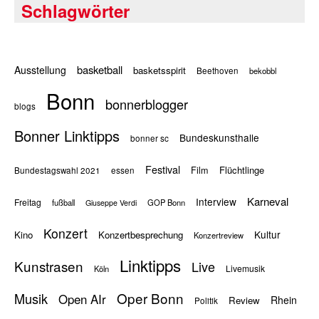
Schlagwörter
basketball
Ausstellung
basketsspirit
Beethoven
bekobbl
Bonn
bonnerblogger
blogs
Bonner Linktipps
Bundeskunsthalle
bonner sc
Festival
Flüchtlinge
Film
Bundestagswahl 2021
essen
Karneval
Interview
Freitag
fußball
GOP Bonn
Giuseppe Verdi
Konzert
Kultur
Kino
Konzertbesprechung
Konzertreview
Linktipps
Kunstrasen
Live
Livemusik
Köln
Oper Bonn
Musik
Open AIr
Rhein
Review
Politik