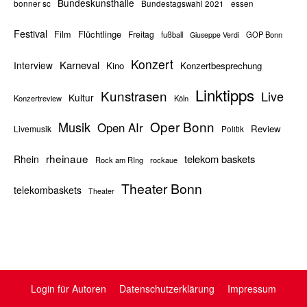
Bundeskunsthalle
bonner sc
Bundestagswahl 2021
essen
Festival
Flüchtlinge
Film
Freitag
fußball
GOP Bonn
Giuseppe Verdi
Konzert
Karneval
Interview
Kino
Konzertbesprechung
Linktipps
Kunstrasen
Live
Kultur
Konzertreview
Köln
Oper Bonn
Musik
Open AIr
Review
Livemusik
Politik
rheinaue
telekom baskets
Rhein
Rock am RIng
rockaue
Theater Bonn
telekombaskets
Theater
Login für Autoren
Datenschutzerklärung
Impressum