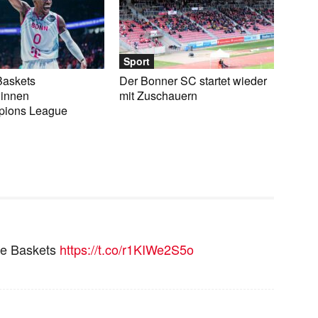
Sport
Baskets
Der Bonner SC startet wieder
innen
mit Zuschauern
pions League
de Baskets
https://t.co/r1KIWe2S5o