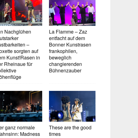
in Nachglühen
La Flamme – Zaz
utstarker
entfacht auf dem
ustbarkeiten –
Bonner Kunstrasen
oxette sorgten auf
frankophilen,
em Kunst!Rasen in
beweglich
er Rheinaue für
changierenden
llektive
Bühnenzauber
öhenflüge
er ganz normale
These are the good
ahnsinn: Madness
times