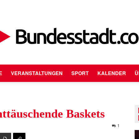
E
VERANSTALTUNGEN
SPORT
KALENDER
Ü
Bundesstadt.com
nttäuschende Baskets
1