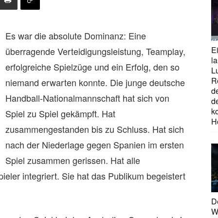
Es war die absolute Dominanz: Eine
E
überragende Verteidigungsleistung, Teamplay,
la
erfolgreiche Spielzüge und ein Erfolg, den so
L
R
niemand erwarten konnte. Die junge deutsche
d
Handball-Nationalmannschaft hat sich von
d
ko
Spiel zu Spiel gekämpft. Hat
H
zusammengestanden bis zu Schluss. Hat sich
nach der Niederlage gegen Spanien im ersten
Spiel zusammen gerissen. Hat alle
ler integriert. Sie hat das Publikum begeistert
D
W