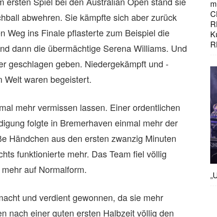
m ersten Spiel bei den Australian Open stand sie
mi
C
ball abwehren. Sie kämpfte sich aber zurück
R
ren Weg ins Finale pflasterte zum Beispiel die
K
R
and dann die übermächtige Serena Williams. Und
er geschlagen geben. Niedergekämpft und -
n Welt waren begeistert.
mal mehr vermissen lassen. Einer ordentlichen
idigung folgte in Bremerhaven einmal mehr der
eiße Händchen aus den ersten zwanzig Minuten
ts funktionierte mehr. Das Team fiel völlig
m mehr auf Normalform.
„U
macht und verdient gewonnen, da sie mehr
en nach einer guten ersten Halbzeit völlig den