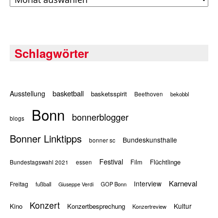
Schlagwörter
basketball
Ausstellung
basketsspirit
Beethoven
bekobbl
Bonn
bonnerblogger
blogs
Bonner Linktipps
Bundeskunsthalle
bonner sc
Festival
Flüchtlinge
Film
Bundestagswahl 2021
essen
Karneval
Interview
Freitag
fußball
GOP Bonn
Giuseppe Verdi
Konzert
Kultur
Kino
Konzertbesprechung
Konzertreview