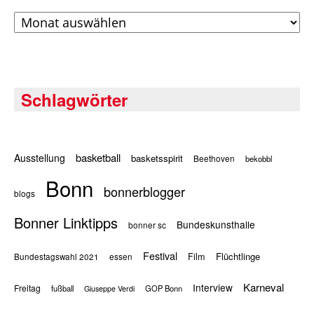
Archiv
Schlagwörter
basketball
Ausstellung
basketsspirit
Beethoven
bekobbl
Bonn
bonnerblogger
blogs
Bonner Linktipps
Bundeskunsthalle
bonner sc
Festival
Flüchtlinge
Film
Bundestagswahl 2021
essen
Karneval
Interview
Freitag
fußball
GOP Bonn
Giuseppe Verdi