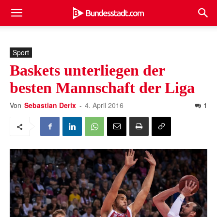
Sport
Baskets unterliegen der
besten Mannschaft der Liga
Von
Sebastian Derix
-
4. April 2016
1