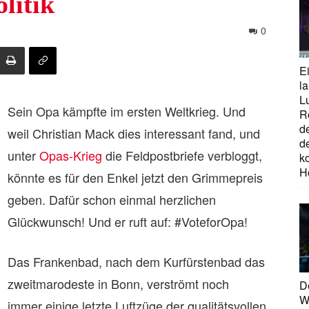
litik
0
E
la
L
Sein Opa kämpfte im ersten Weltkrieg. Und
R
d
weil Christian Mack dies interessant fand, und
d
unter
Opas-Krieg
die Feldpostbriefe verbloggt,
ko
H
könnte es für den Enkel jetzt den Grimmepreis
geben. Dafür schon einmal herzlichen
Glückwunsch! Und er ruft auf: #VoteforOpa!
Das Frankenbad, nach dem Kurfürstenbad das
zweitmarodeste in Bonn, verströmt noch
D
W
immer einige letzte Luftzüge der qualitätsvollen