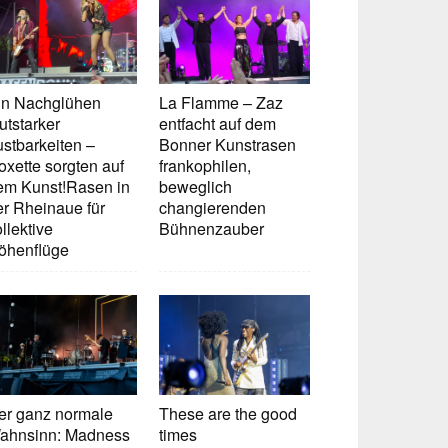
in Nachglühen
La Flamme – Zaz
utstarker
entfacht auf dem
ustbarkeiten –
Bonner Kunstrasen
oxette sorgten auf
frankophilen,
em Kunst!Rasen in
beweglich
er Rheinaue für
changierenden
llektive
Bühnenzauber
öhenflüge
er ganz normale
These are the good
ahnsinn: Madness
times