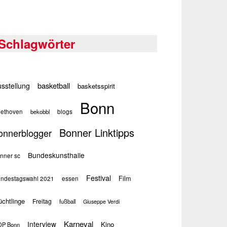
Schlagwörter
basketball
sstellung
basketsspirit
Bonn
ethoven
bekobbl
blogs
Bonner Linktipps
onnerblogger
Bundeskunsthalle
nner sc
Festival
Film
ndestagswahl 2021
essen
üchtlinge
Freitag
fußball
Giuseppe Verdi
Karneval
Interview
Kino
P Bonn