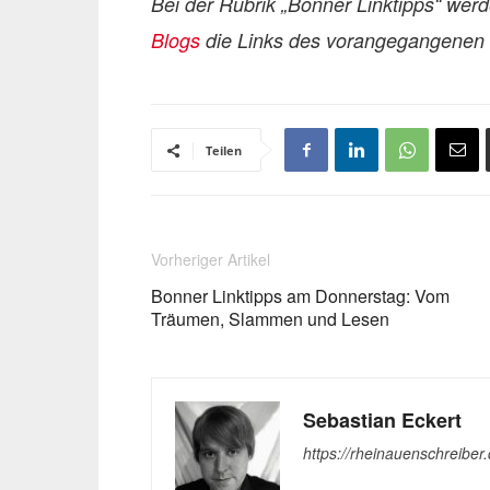
Bei der Rubrik „Bonner Linktipps“ wer
Blogs
die Links des vorangegangenen T
Teilen
Vorheriger Artikel
Bonner Linktipps am Donnerstag: Vom
Träumen, Slammen und Lesen
Sebastian Eckert
https://rheinauenschreiber