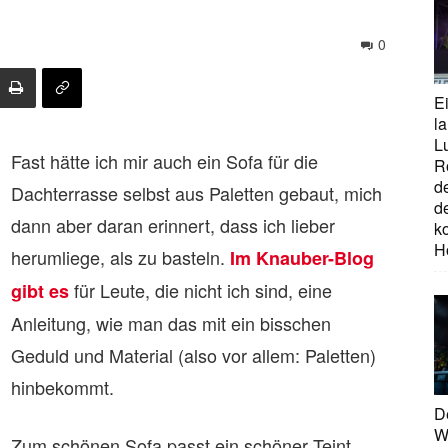
0
E
la
L
Fast hätte ich mir auch ein Sofa für die
R
d
Dachterrasse selbst aus Paletten gebaut, mich
d
dann aber daran erinnert, dass ich lieber
ko
H
herumliege, als zu basteln.
Im Knauber-Blog
für Leute, die nicht ich sind, eine
gibt es
Anleitung, wie man das mit ein bisschen
Geduld und Material (also vor allem: Paletten)
hinbekommt.
D
W
Zum schönen Sofa passt ein schöner Teint.