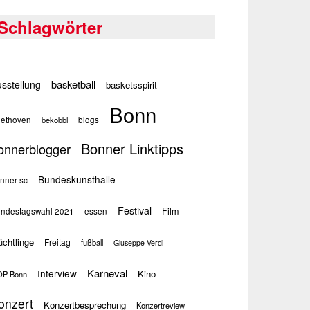
Schlagwörter
basketball
sstellung
basketsspirit
Bonn
ethoven
bekobbl
blogs
Bonner Linktipps
onnerblogger
Bundeskunsthalle
nner sc
Festival
Film
ndestagswahl 2021
essen
üchtlinge
Freitag
fußball
Giuseppe Verdi
Karneval
Interview
Kino
P Bonn
onzert
Konzertbesprechung
Konzertreview