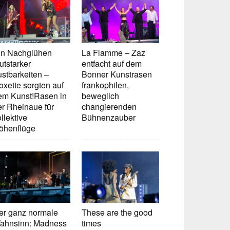
in Nachglühen
La Flamme – Zaz
utstarker
entfacht auf dem
ustbarkeiten –
Bonner Kunstrasen
oxette sorgten auf
frankophilen,
em Kunst!Rasen in
beweglich
er Rheinaue für
changierenden
llektive
Bühnenzauber
öhenflüge
er ganz normale
These are the good
ahnsinn: Madness
times