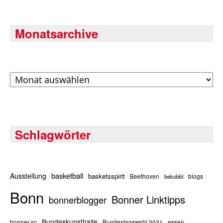
Monatsarchive
Archiv
Schlagwörter
basketball
Ausstellung
basketsspirit
Beethoven
bekobbl
blogs
Bonn
Bonner Linktipps
bonnerblogger
Bundeskunsthalle
bonner sc
Bundestagswahl 2021
essen