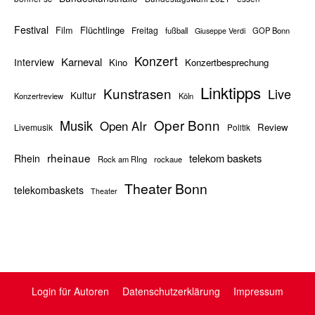
Festival
Flüchtlinge
Film
Freitag
fußball
GOP Bonn
Giuseppe Verdi
Konzert
Karneval
Interview
Kino
Konzertbesprechung
Linktipps
Kunstrasen
Live
Kultur
Konzertreview
Köln
Oper Bonn
Musik
Open AIr
Review
Livemusik
Politik
rheinaue
telekom baskets
Rhein
Rock am RIng
rockaue
Theater Bonn
telekombaskets
Theater
Login für Autoren
Datenschutzerklärung
Impressum