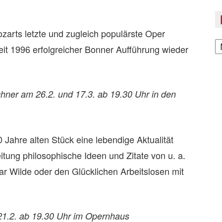
zarts letzte und zugleich populärste Oper
A
eit 1996 erfolgreicher Bonner Aufführung wieder
ner am 26.2. und 17.3. ab 19.30 Uhr in den
ahre alten Stück eine leben­dige Aktua­li­tät
­tung phi­lo­so­phi­sche Ideen und Zitate von u. a.
ar Wilde oder den Glück­li­chen Arbeits­lo­sen mit
21.2. ab 19.30 Uhr im Opernhaus