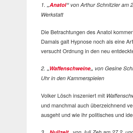
1.
„
Anatol
“
von Arthur Schnitzler am 28
Werkstatt
Die Betrachtungen des Anatol kommen
Damals galt Hypnose noch als eine Ar
versucht Ordnung in den neu entdeck
2.
„
Waffenschweine
„
von Gesine Schm
Uhr in den Kammerspielen
Volker Lösch inszeniert mit
Waffensch
und manchmal auch überzeichnend verm
ausgeht und wie ihr politisches und id
3.
„
Nullzeit
„
von Juli Zeh am 27.2. und