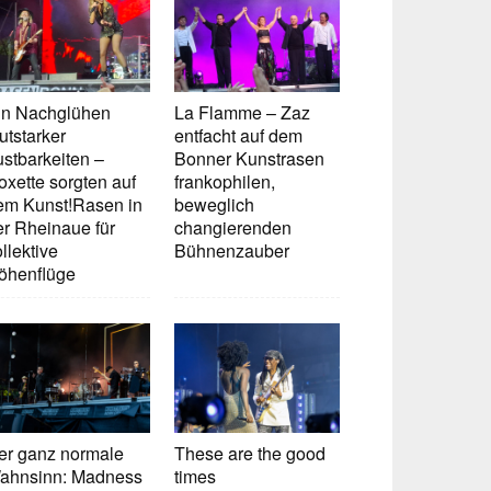
in Nachglühen
La Flamme – Zaz
utstarker
entfacht auf dem
ustbarkeiten –
Bonner Kunstrasen
oxette sorgten auf
frankophilen,
em Kunst!Rasen in
beweglich
er Rheinaue für
changierenden
llektive
Bühnenzauber
öhenflüge
er ganz normale
These are the good
ahnsinn: Madness
times