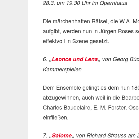
28.3. um 19.30 Uhr im Opernhaus
Die märchenhaften Rätsel, die W.A. Mo
aufgibt, werden nun in Jürgen Roses s
effektvoll in Szene gesetzt.
6.
„
Leonce und Lena
„
von Georg Büch
Kammerspielen
Dem Ensem­ble gelingt es dem nun 180 J
abzu­ge­win­nen, auch weil in die Bear­bei
Charles Bau­de­laire, E. M. Fors­ter, Osc
ein­flie­ßen.
7.
„
Salome
„
von Richard Strauss am 