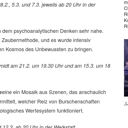
mi
.2., 5.3. und 7.3. jeweils ab 20 Uhr in der
C
R
K
R
 dem psychoanalytischen Denken sehr nahe.
t Zaubermethode, und es wurde intensiv
ten Kosmos des Unbewussten zu bringen.
idt am 21.2. um 19.30 Uhr und am 15.3. um 18
ein Mosaik aus Szenen, das anschaulich
weine
ittelt, welcher Reiz von Burschenschaften
„U
eologisches Wertesystem funktioniert.
 12.3. ab 20 Uhr in der Werkstatt