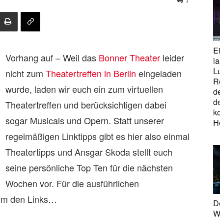
7
E
Vorhang auf – Weil das
Bonner Theater
leider
la
L
nicht zum
Theatertreffen in Berlin
eingeladen
R
wurde, laden wir euch ein zum virtuellen
d
d
Theatertreffen und berücksichtigen dabei
ko
sogar Musicals und Opern. Statt unserer
H
regelmäßigen Linktipps gibt es hier also einmal
Theatertipps und Ansgar Skoda stellt euch
seine persönliche Top Ten für die nächsten
Wochen vor. Für die ausführlichen
dem den Links…
D
W