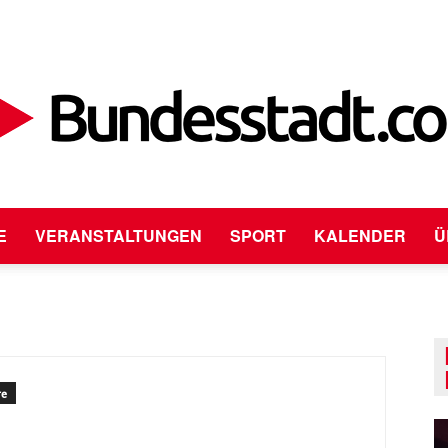
E
VERANSTALTUNGEN
SPORT
KALENDER
Ü
Bundesstadt.com
re