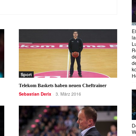
E
la
L
R
d
d
ko
Sport
H
Telekom Baskets haben neuen Cheftrainer
Sebastian Derix
3. März 2016
-
D
W