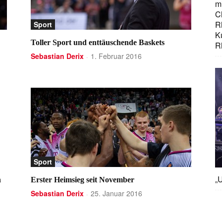
mi
C
R
Sport
K
Toller Sport und enttäuschende Baskets
R
Sebastian Derix
1. Februar 2016
-
Sport
„U
h
Erster Heimsieg seit November
Sebastian Derix
25. Januar 2016
-