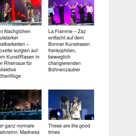
in Nachglühen
La Flamme – Zaz
utstarker
entfacht auf dem
ustbarkeiten –
Bonner Kunstrasen
oxette sorgten auf
frankophilen,
em Kunst!Rasen in
beweglich
er Rheinaue für
changierenden
llektive
Bühnenzauber
öhenflüge
er ganz normale
These are the good
ahnsinn: Madness
times