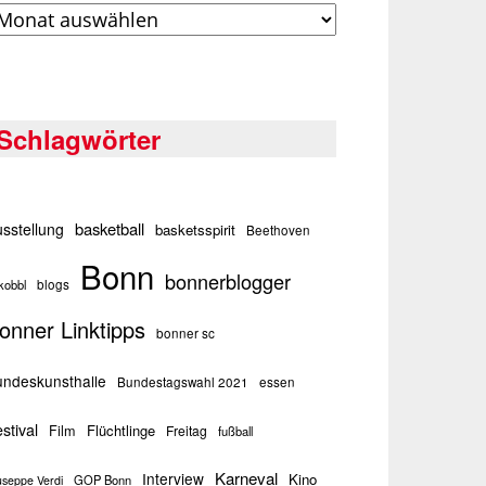
rchiv
Schlagwörter
basketball
sstellung
basketsspirit
Beethoven
Bonn
bonnerblogger
kobbl
blogs
onner Linktipps
bonner sc
ndeskunsthalle
Bundestagswahl 2021
essen
stival
Flüchtlinge
Film
Freitag
fußball
Karneval
Interview
Kino
GOP Bonn
useppe Verdi