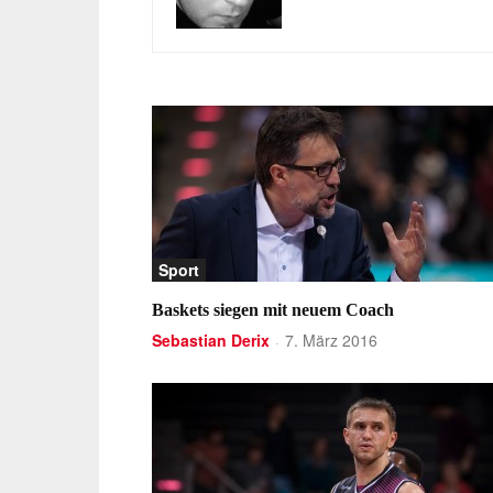
Sport
Baskets siegen mit neuem Coach
Sebastian Derix
7. März 2016
-